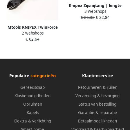
Knipex Zijsnijtang | lengte
3 webshops
160 mm | hoofd gepolijst |
€ 26,32
€ 22,84
meercomponenten mantels
max. 2 mm | 1 stuk 70 02 160
Mtools KNIPEX TwinForce
70 02 160
2 webshops
Hoogwaardige zijsnijtangen
€ 62,64
|
Populaire
categorieën
Klantenservice
Gereedschap
Retourneren & ruilen
Klusbenodigdheden
Verzending & bezorging
Opruimen
Status van bestelling
Kabels
Garantie & reparatie
Elektra & verlichting
Betaalmogelijkheden
Smart home
Voorraad & beschikbaarheid