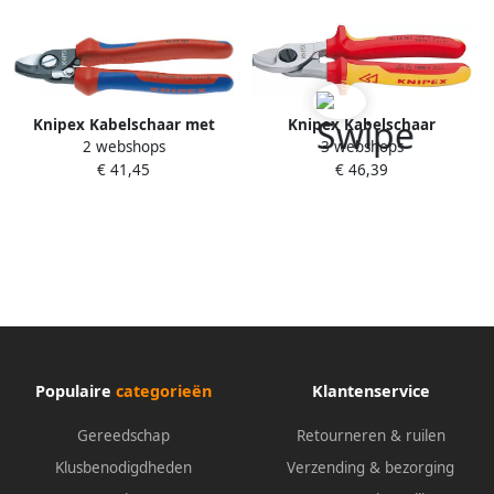
Knipex Kabelschaar met
Knipex Kabelschaar
2 webshops
3 webshops
openingsveer met meer-
geïsoleerd met meer-
€ 41,45
€ 46,39
componentengrepen 165
componentengrepen VDE-
mm 9522165
getest 165 mm 95 16 165
Populaire
categorieën
Klantenservice
Gereedschap
Retourneren & ruilen
Klusbenodigdheden
Verzending & bezorging