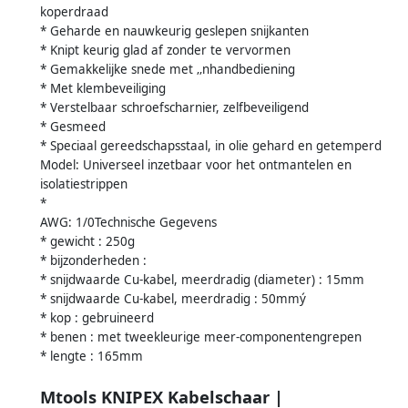
koperdraad
* Geharde en nauwkeurig geslepen snijkanten
* Knipt keurig glad af zonder te vervormen
* Gemakkelijke snede met ‚‚nhandbediening
* Met klembeveiliging
* Verstelbaar schroefscharnier, zelfbeveiligend
* Gesmeed
* Speciaal gereedschapsstaal, in olie gehard en getemperd
Model: Universeel inzetbaar voor het ontmantelen en
isolatiestrippen
*
AWG: 1/0Technische Gegevens
* gewicht : 250g
* bijzonderheden :
* snijdwaarde Cu-kabel, meerdradig (diameter) : 15mm
* snijdwaarde Cu-kabel, meerdradig : 50mmý
* kop : gebruineerd
* benen : met tweekleurige meer-componentengrepen
* lengte : 165mm
Mtools KNIPEX Kabelschaar |