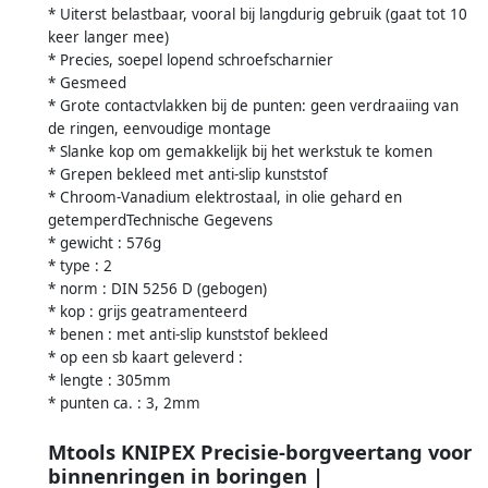
* Uiterst belastbaar, vooral bij langdurig gebruik (gaat tot 10
keer langer mee)
* Precies, soepel lopend schroefscharnier
* Gesmeed
* Grote contactvlakken bij de punten: geen verdraaiing van
de ringen, eenvoudige montage
* Slanke kop om gemakkelijk bij het werkstuk te komen
* Grepen bekleed met anti-slip kunststof
* Chroom-Vanadium elektrostaal, in olie gehard en
getemperdTechnische Gegevens
* gewicht : 576g
* type : 2
* norm : DIN 5256 D (gebogen)
* kop : grijs geatramenteerd
* benen : met anti-slip kunststof bekleed
* op een sb kaart geleverd :
* lengte : 305mm
* punten ca. : 3, 2mm
Mtools KNIPEX Precisie-borgveertang voor
binnenringen in boringen |