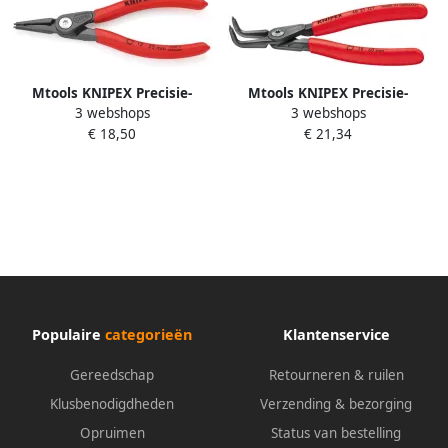
Mtools KNIPEX Precisie-
Mtools KNIPEX Precisie-
3 webshops
3 webshops
borgveertang voor
borgveertang voor
€ 18,50
€ 21,34
binnenringen in boringen |
binnenringen in boringen |
Populaire
categorieën
Klantenservice
Gereedschap
Retourneren & ruilen
Klusbenodigdheden
Verzending & bezorging
Opruimen
Status van bestelling