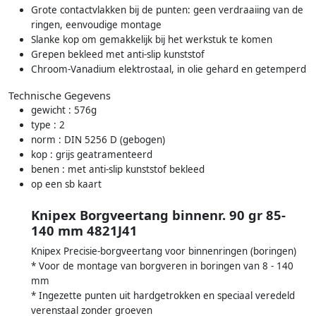
Grote contactvlakken bij de punten: geen verdraaiing van de
ringen, eenvoudige montage
Slanke kop om gemakkelijk bij het werkstuk te komen
Grepen bekleed met anti-slip kunststof
Chroom-Vanadium elektrostaal, in olie gehard en getemperd
Technische Gegevens
gewicht : 576g
type : 2
norm : DIN 5256 D (gebogen)
kop : grijs geatramenteerd
benen : met anti-slip kunststof bekleed
op een sb kaart
Knipex Borgveertang binnenr. 90 gr 85-
140 mm 4821J41
Knipex Precisie-borgveertang voor binnenringen (boringen)
* Voor de montage van borgveren in boringen van 8 - 140
mm
* Ingezette punten uit hardgetrokken en speciaal veredeld
verenstaal zonder groeven