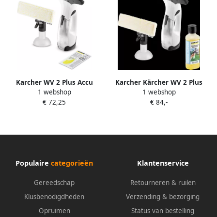
Karcher WV 2 Plus Accu
Karcher Kärcher WV 2 Plus
1 webshop
1 webshop
Ruitenreiniger 1.633-640.0
D500
€ 72,25
€ 84,-
Populaire
categorieën
Klantenservice
Gereedschap
Retourneren & ruilen
Klusbenodigdheden
Verzending & bezorging
Opruimen
Status van bestelling