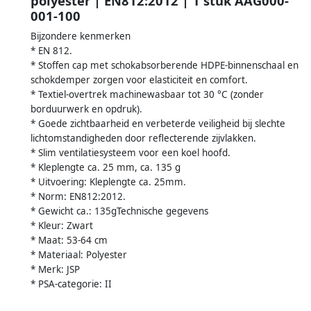
polyester | EN812:2012 | 1 stuk AAG000-
001-100
Bijzondere kenmerken
* EN 812.
* Stoffen cap met schokabsorberende HDPE-binnenschaal en
schokdemper zorgen voor elasticiteit en comfort.
* Textiel-overtrek machinewasbaar tot 30 °C (zonder
borduurwerk en opdruk).
* Goede zichtbaarheid en verbeterde veiligheid bij slechte
lichtomstandigheden door reflecterende zijvlakken.
* Slim ventilatiesysteem voor een koel hoofd.
* Kleplengte ca. 25 mm, ca. 135 g
* Uitvoering: Kleplengte ca. 25mm.
* Norm: EN812:2012.
* Gewicht ca.: 135gTechnische gegevens
* Kleur: Zwart
* Maat: 53-64 cm
* Materiaal: Polyester
* Merk: JSP
* PSA-categorie: II