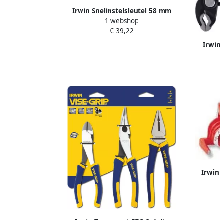
Irwin Snelinstelsleutel 58 mm
1 webshop
Snelgriptang | 3 58mm IR10503642
€ 39,22
Irwi
gv
Irwin