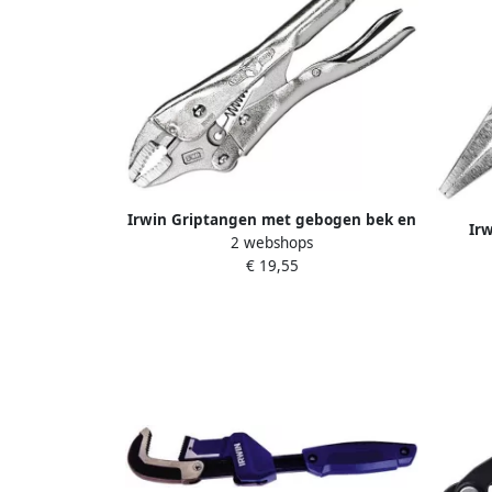
Irwin Griptangen met gebogen bek en
Ir
2 webshops
draadknipper | 10WR 10” 250 mm
Draad
€ 19,55
T0502EL4