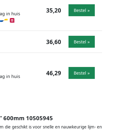
35,20
Bestel »
ag in huis
36,60
Bestel »
46,29
Bestel »
ag in huis
24” 600mm 10505945
m die geschikt is voor snelle en nauwkeurige lijm- en