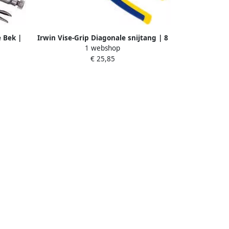
 Bek |
Irwin Vise-Grip Diagonale snijtang | 8
1 webshop
T18R
200 mm IR10505495
€ 25,85