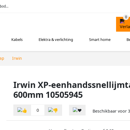
bod...
Kabels
Elektra & verlichting
Smart home
B
ap
Irwin
Irwin XP-eenhandssnellijmt
600mm 10505945
0
Beschikbaar voor