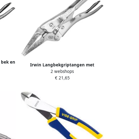
 bek en
Irwin Langbekgriptangen met
7” 175
2 webshops
Draadknipper | Orginele 9LN 9” 225
€ 21,65
mm T1502EL4