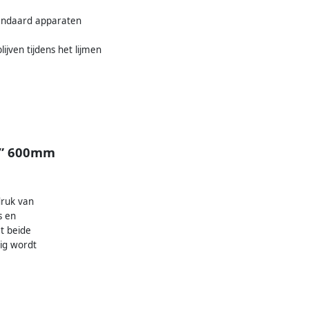
tandaard apparaten
ijven tijdens het lijmen
4” 600mm
druk van
s en
t beide
tig wordt