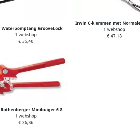
Irwin C-klemmen met Normale
n Waterpomptang GrooveLock
1 webshop
Orginele 18R 18" 455 mm IR
1 webshop
10 PTG 10” 250mm 10507628
€ 47,18
€ 35,40
 Rothenberger Minibuiger 6-8-
1 webshop
10mm ROT025160E
€ 36,36