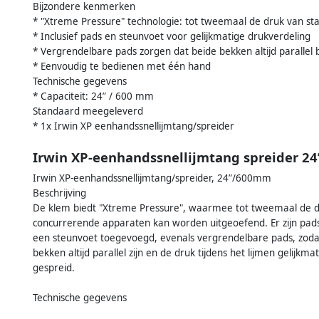
Bijzondere kenmerken
* "Xtreme Pressure" technologie: tot tweemaal de druk van s
* Inclusief pads en steunvoet voor gelijkmatige drukverdeling
* Vergrendelbare pads zorgen dat beide bekken altijd parallel bl
* Eenvoudig te bedienen met één hand
Technische gegevens
* Capaciteit: 24” / 600 mm
Standaard meegeleverd
* 1x Irwin XP eenhandssnellijmtang/spreider
Irwin XP-eenhandssnellijmtang spreider 2
Irwin XP-eenhandssnellijmtang/spreider, 24”/600mm
Beschrijving
De klem biedt "Xtreme Pressure", waarmee tot tweemaal de 
concurrerende apparaten kan worden uitgeoefend. Er zijn pad
een steunvoet toegevoegd, evenals vergrendelbare pads, zoda
bekken altijd parallel zijn en de druk tijdens het lijmen gelijkma
gespreid.
Technische gegevens