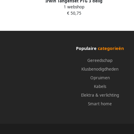
Irwin Tangenset PTG 3 delig
1 webshop
IR10505483
€ 50,75
Populaire
categorieën
Gereedschap
Klusbenodigdheden
Opruimen
Kabels
Elektra & verlichting
Smart home