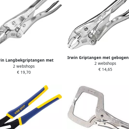
Irwin Griptangen met gebogen
win Langbekgriptangen met
2 webshops
draadknipper | Originele 7WR 
2 webshops
knipper | Orginele 6LN 6" 150
€ 14,65
mm T0702EL4
€ 19,70
mm T1402EL4