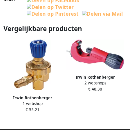
Vergelijkbare producten
Irwin Rothenberger
2 webshops
Telescopische Pijpsnijder 42 |
€ 48,38
6-42 mm ROT070642E
Irwin Rothenberger
1 webshop
Zuurstofdrukregelaar voor
€ 55,21
M10x1