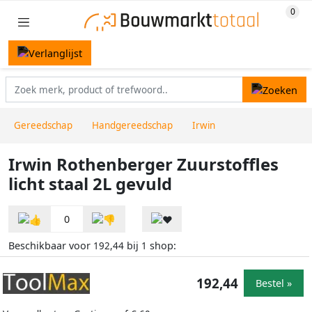
Gereedschap
Handgereedschap
Irwin
Irwin Rothenberger Zuurstoffles
licht staal 2L gevuld
0
Beschikbaar voor
bij
shop:
192,44
1
192,44
Bestel »