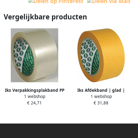
Vergelijkbare producten
Iks Verpakkingsplakband PP
Iks Afdekband | glad |
1 webshop
1 webshop
| kleurloos | lengte 66 m |
ORANGE | lengte 50 m |
€ 24,71
€ 31,88
breedte 50 mm wiel | 6 stuks
breedte 50 mm | wiel | 3
4422000054
stuks 1530000021