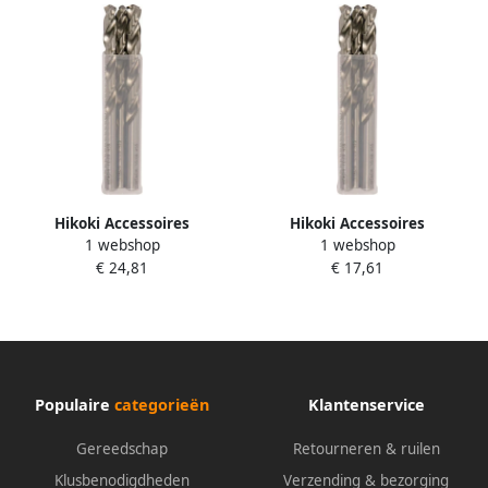
Hikoki Accessoires
Hikoki Accessoires
1 webshop
1 webshop
Spiraalboor Hss-G Din 338 D.
Spiraalboor Hss-G Din 338 D.
€ 24,81
€ 17,61
9 5 Mm (5 Stuks) 780363
8 7 Mm (5 Stuks) 780353
Populaire
categorieën
Klantenservice
Gereedschap
Retourneren & ruilen
Klusbenodigdheden
Verzending & bezorging