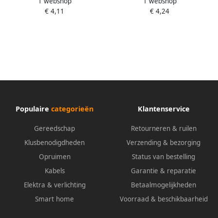
1 webshop
1 webshop
Schuurschijf D.125 K320
Schuurschijf D.125 K120
€ 4,11
€ 4,24
Velcro Wit (10 St) 753139
Velcro Wit (10 St) 753135
Populaire
categorieën
Klantenservice
Gereedschap
Retourneren & ruilen
Klusbenodigdheden
Verzending & bezorging
Opruimen
Status van bestelling
Kabels
Garantie & reparatie
Elektra & verlichting
Betaalmogelijkheden
Smart home
Voorraad & beschikbaarheid