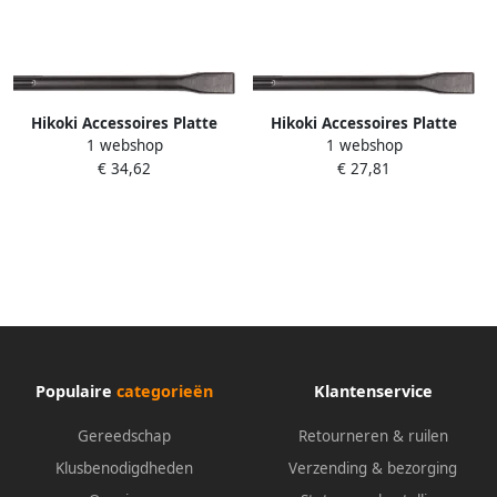
Hikoki Accessoires Platte
Hikoki Accessoires Platte
1 webshop
1 webshop
Beitel 28Mm Hex 35X550
Beitel 36X520Mm 751523
€ 34,62
€ 27,81
(Oud 985231) 751572
Populaire
categorieën
Klantenservice
Gereedschap
Retourneren & ruilen
Klusbenodigdheden
Verzending & bezorging