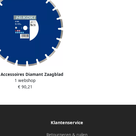
 Accessoires Diamant Zaagblad
1 webshop
5 4X10 Type Concrete Economy
€ 90,21
Laser 773013
Klantenservice
Retourneren & ruilen