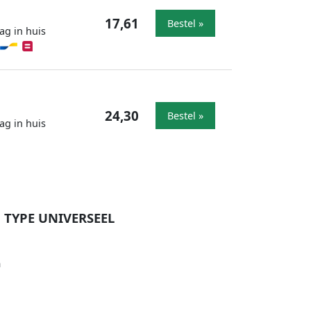
17,61
Bestel »
ag in huis
24,30
Bestel »
ag in huis
 TYPE UNIVERSEEL
n