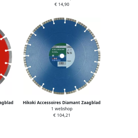
€ 14,90
752812
aagblad
Hikoki Accessoires Diamant Zaagblad
1 webshop
 Laser
300X25 4X10 Type Concrete Standard
€ 104,21
Laser 773009