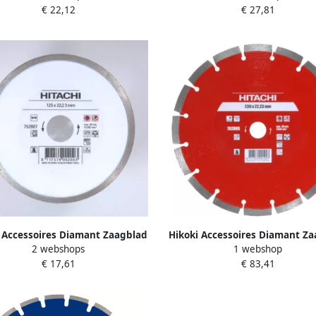
€ 22,12
€ 27,81
752855
 Accessoires Diamant Zaagblad
Hikoki Accessoires Diamant Z
2 webshops
1 webshop
22 2X5Mm Type Tegels 752887
300X22 2X10Mm Type Baksteen
€ 17,61
€ 83,41
752867