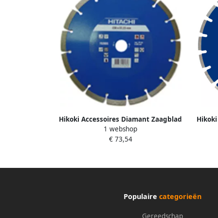
Hikoki Accessoires Diamant Zaagblad
Hikoki
1 webshop
300X22 2X10Mm Type Beton Laser
300X2
€ 73,54
752857
Populaire
categorieën
Gereedschap