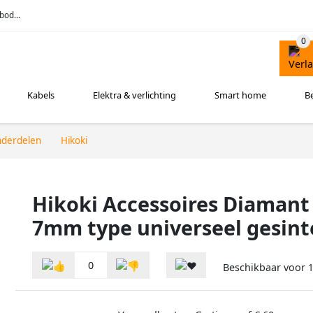
bod...
Kabels
Elektra & verlichting
Smart home
B
nderdelen
Hikoki
Hikoki Accessoires Diamant 
7mm type universeel gesint
0
Beschikbaar voor