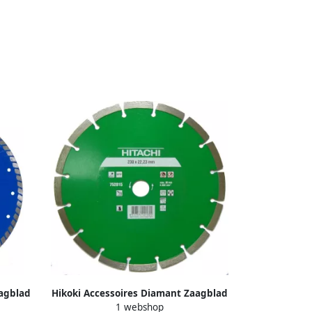
aagblad
Hikoki Accessoires Diamant Zaagblad
1 webshop
52842
125X22 2X10Mm Type Universeel Laser