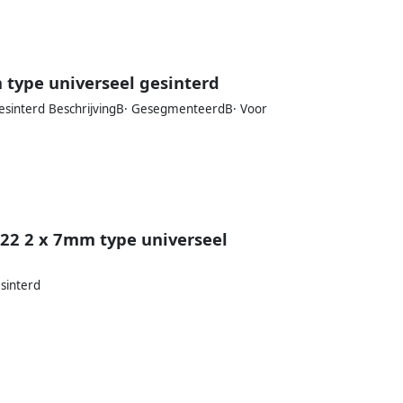
 type universeel gesinterd
gesinterd BeschrijvingВ· GesegmenteerdВ· Voor
 22 2 x 7mm type universeel
sinterd