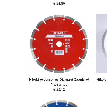
€ 34,80
752825
Hikoki Accessoires Diamant Zaagblad
Hikoki
1 webshop
125X22 2X10Mm Type Baksteen Laser
125X
€ 22,12
752862