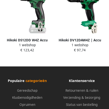
Hikoki DS12DD W4Z Accu
Hikoki DV12DAW4Z | Accu
1 webshop
1 webshop
Boor-schroefmachine | 12V |
Boor-schroevendraaier 12V
€ 123,42
€ 97,74
BL | 38 Nm | zonder accu en
Peak | Zonder accu&apos;s &
lader | in doos DS12DDW4Z
lader DV12DAW4Z
Populaire
categorieën
Klantenservice
Gereedschap
Retourneren & ruilen
Klusbenodigdheden
Verzending & bezorging
Opruimen
Status van bestelling