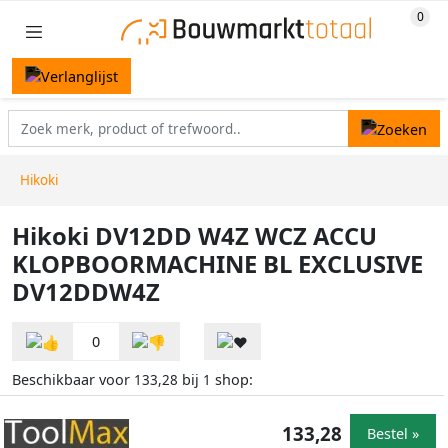
Hikoki
Hikoki DV12DD W4Z WCZ ACCU
KLOPBOORMACHINE BL EXCLUSIVE
DV12DDW4Z
0
Beschikbaar voor
bij
shop:
133,28
1
133,28
Bestel »