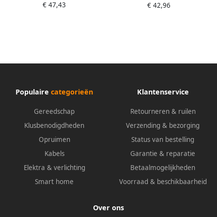
€ 47,43
€ 42,96
bekbreedte 150 mm |
bekbreedte 150 mm |
fiberlaag | aluminium | 1
ribbelprofiel | aluminium | 1
paar 111150
paar 110150
Populaire
categorieën
Klantenservice
Gereedschap
Retourneren & ruilen
Klusbenodigdheden
Verzending & bezorging
Opruimen
Status van bestelling
Kabels
Garantie & reparatie
Elektra & verlichting
Betaalmogelijkheden
Smart home
Voorraad & beschikbaarheid
Over ons