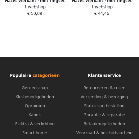
Hazet Vierkant · met ringset
Hazet Vierkant · met ringset
1 webshop
1 webshop
9012M-010 3
9012MT-06 3
€ 50,08
€ 44,46
Populaire
categorieën
Klantenservice
Gereedschap
Retourneren & ruilen
Klusbenodigdheden
Verzending & bezorging
Opruimen
Status van bestelling
Kabels
Garantie & reparatie
Elektra & verlichting
Betaalmogelijkheden
Smart home
Voorraad & beschikbaarheid