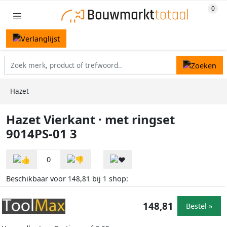
Hazet
Hazet Vierkant · met ringset
9014PS-01 3
0
Beschikbaar voor
bij
shop:
148,81
1
148,81
Bestel »