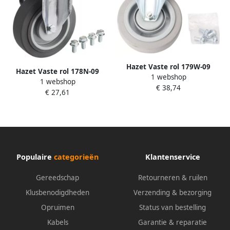
Hazet Vaste rol 179W-09
Hazet Vaste rol 178N-09
1 webshop
1 webshop
€ 38,74
€ 27,61
Populaire
categorieën
Klantenservice
Gereedschap
Retourneren & ruilen
Klusbenodigdheden
Verzending & bezorging
Opruimen
Status van bestelling
Kabels
Garantie & reparatie