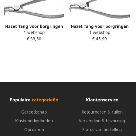
Hazet Tang voor borgringen
Hazet Tang voor borgringen
1 webshop
1 webshop
1846D-1 · Lengte: 140 mm
1846D-0 · Lengte: 139 mm
€ 33,50
€ 45,99
Populaire
categorieën
Klantenservice
Gereedschap
Retourneren & ruilen
Klusbenodigdheden
Verzending & bezorging
Opruimen
Status van bestelling