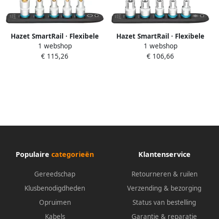
Hazet SmartRail · Flexibele
Hazet SmartRail · Flexibele
1 webshop
1 webshop
kunststof opsteekstrip 992T-
kunststof opsteekstrip 900E-
€ 115,26
€ 106,66
SR 5 · 1 2 inch (12 5 mm)
SR 5 · 1 2 inch (12 5 mm)
vierkant hol · Binnen-TORX -
vierkant hol · Buiten-TORX -
profiel · 5-delig · T30 · T40 ·
profiel · 5-delig · E12 · E14 ·
T45 ·
E16 ·
Populaire
categorieën
Klantenservice
Gereedschap
Retourneren & ruilen
Klusbenodigdheden
Verzending & bezorging
Opruimen
Status van bestelling
Kabels
Garantie & reparatie