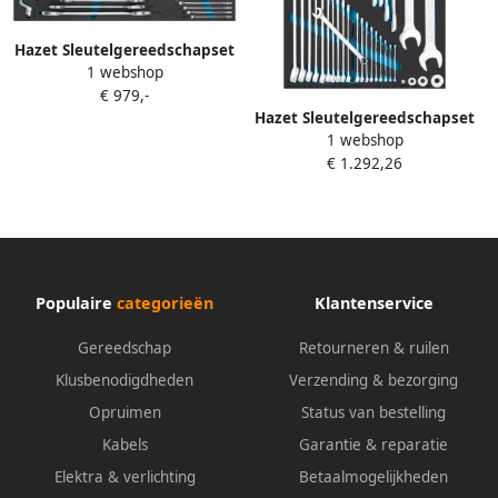
Hazet Sleutelgereedschapset
1 webshop
163-478 40 Buitentwaalfkant
€ 979,-
tractieprofiel Buiten-zeskant-
Hazet Sleutelgereedschapset
profiel 40-delig 6 x 7 34 x 36
1 webshop
163D-9 42-delig 5 32
€ 1.292,26
Populaire
categorieën
Klantenservice
Gereedschap
Retourneren & ruilen
Klusbenodigdheden
Verzending & bezorging
Opruimen
Status van bestelling
Kabels
Garantie & reparatie
Elektra & verlichting
Betaalmogelijkheden