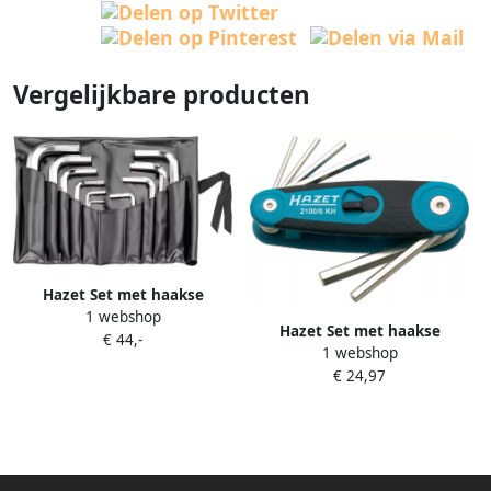
Vergelijkbare producten
Hazet Set met haakse
1 webshop
schroevendraaiers 2100 10P
Hazet Set met haakse
€ 44,-
Binnen-zeskant-profiel 10-
1 webshop
schroevendraaiers 2100 6KH
delig 2 12
€ 24,97
· Binnen-zeskant-profiel · 6-
delig