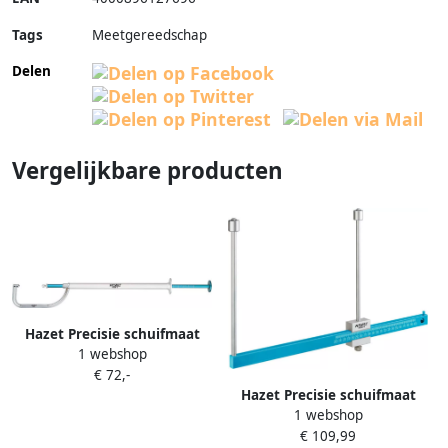
Tags
Meetgereedschap
Delen
Vergelijkbare producten
Hazet Precisie schuifmaat
1 webshop
voor remschijven diktemeter
€ 72,-
4956-3 · Lengte: 395 mm
Hazet Precisie schuifmaat
1 webshop
voor remschijven 4956-4
€ 109,99