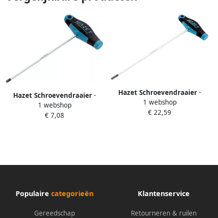
Hazet Schroevendraaier ·
Hazet Schroevendraaier ·
1 webshop
met T-greep 828LG-T20 ·
1 webshop
met T-greep 828-2.5 · Binnen-
€ 22,59
Binnen-TORX -profiel · SW T20
€ 7,08
zeskant-profiel · SW 2 5 mm
Populaire
categorieën
Klantenservice
Gereedschap
Retourneren & ruilen