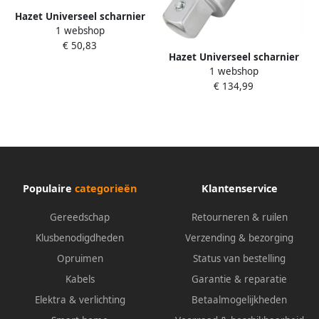
Hazet Universeel scharnier
1 webshop
920 · 1 2 inch (12 5 mm)
€ 50,83
vierkant hol · 1 2 inch (12 5
Hazet Universeel scharnier
mm) vierkant massief ·
1 webshop
1021 · 3 4 inch (20 mm)
Lengte: 70 mm
€ 134,99
vierkant hol · 3 4 inch (20
mm) vierkant massief ·
Lengte: 105 mm
Populaire
categorieën
Klantenservice
Gereedschap
Retourneren & ruilen
Klusbenodigdheden
Verzending & bezorging
Opruimen
Status van bestelling
Kabels
Garantie & reparatie
Elektra & verlichting
Betaalmogelijkheden