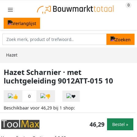
Hazet
Hazet Scharnier · met
luchtgeleiding 9012ATT-015 10
0
Beschikbaar voor
bij
shop:
46,29
1
46,29
Bestel »