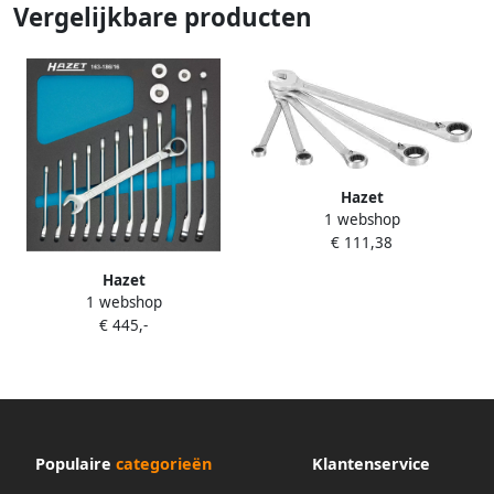
Vergelijkbare producten
Hazet
1 webshop
Ratelringsteeksleutelset 606
€ 111,38
5 Buitentwaalfkant
tractieprofiel 5 pieces-delig 8
Hazet
19
1 webshop
Ratelringsteeksleutelset met
€ 445,-
vierkante adapters 163-186
16 Buitentwaalfkant
tractieprofiel 16-delig 8 19
Populaire
categorieën
Klantenservice