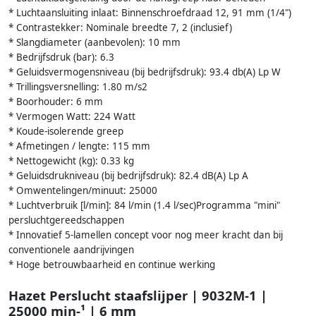
* Luchtaansluiting inlaat: Binnenschroefdraad 12, 91 mm (1/4")
* Contrastekker: Nominale breedte 7, 2 (inclusief)
* Slangdiameter (aanbevolen): 10 mm
* Bedrijfsdruk (bar): 6.3
* Geluidsvermogensniveau (bij bedrijfsdruk): 93.4 db(A) Lp W
* Trillingsversnelling: 1.80 m/s2
* Boorhouder: 6 mm
* Vermogen Watt: 224 Watt
* Koude-isolerende greep
* Afmetingen / lengte: 115 mm
* Nettogewicht (kg): 0.33 kg
* Geluidsdrukniveau (bij bedrijfsdruk): 82.4 dB(A) Lp A
* Omwentelingen/minuut: 25000
* Luchtverbruik [l/min]: 84 l/min (1.4 l/sec)Programma "mini"
persluchtgereedschappen
* Innovatief 5-lamellen concept voor nog meer kracht dan bij
conventionele aandrijvingen
* Hoge betrouwbaarheid en continue werking
Hazet Perslucht staafslijper | 9032M-1 |
25000 min-¹ | 6 mm