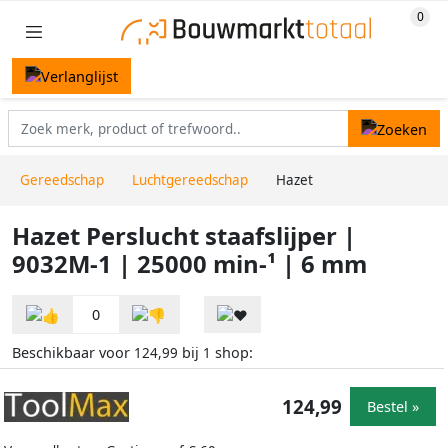
Gereedschap
Luchtgereedschap
Hazet
Hazet Perslucht staafslijper |
9032M-1 | 25000 min-¹ | 6 mm
0
Beschikbaar voor
bij
shop:
124,99
1
124,99
Bestel »