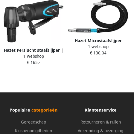
Hazet Microstaafslijper
1 webshop
9032MK · Lengte: 131 5 mm
Hazet Perslucht staafslijper |
€ 130,04
1 webshop
9032M-5 | 18000 min-¹ | 6
€ 165,-
mm 4000898949
Populaire
categorieën
Klantenservice
Gereedschap
Retourneren & ruilen
Klusbenodigdheden
Verzending & bezorging