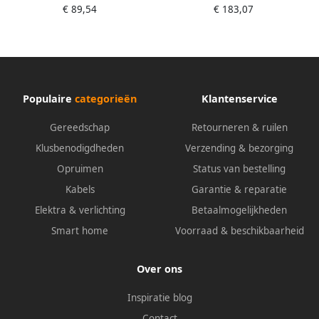
€ 89,54
€ 183,07
850 Nm · 1 2 inch (12 5 mm)
Losdraaimoment maximaal
vierkant massief
[Nm]: 1100 Nm · 1 2 inch (12
5 mm) vierkant massief ·
Jumbo-hamerslagwerk
Populaire
categorieën
Klantenservice
Gereedschap
Retourneren & ruilen
Klusbenodigdheden
Verzending & bezorging
Opruimen
Status van bestelling
Kabels
Garantie & reparatie
Elektra & verlichting
Betaalmogelijkheden
Smart home
Voorraad & beschikbaarheid
Over ons
Inspiratie blog
Contact