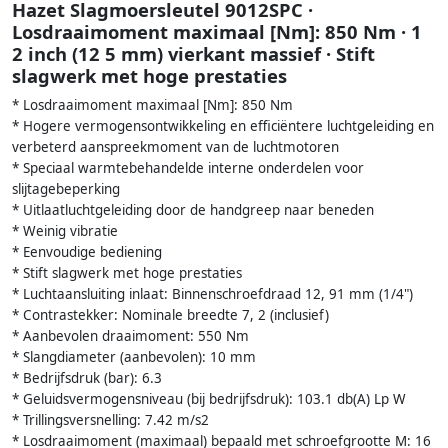
Hazet Slagmoersleutel 9012SPC ·
Losdraaimoment maximaal [Nm]: 850 Nm · 1
2 inch (12 5 mm) vierkant massief · Stift
slagwerk met hoge prestaties
* Losdraaimoment maximaal [Nm]: 850 Nm
* Hogere vermogensontwikkeling en efficiëntere luchtgeleiding en
verbeterd aanspreekmoment van de luchtmotoren
* Speciaal warmtebehandelde interne onderdelen voor
slijtagebeperking
* Uitlaatluchtgeleiding door de handgreep naar beneden
* Weinig vibratie
* Eenvoudige bediening
* Stift slagwerk met hoge prestaties
* Luchtaansluiting inlaat: Binnenschroefdraad 12, 91 mm (1/4")
* Contrastekker: Nominale breedte 7, 2 (inclusief)
* Aanbevolen draaimoment: 550 Nm
* Slangdiameter (aanbevolen): 10 mm
* Bedrijfsdruk (bar): 6.3
* Geluidsvermogensniveau (bij bedrijfsdruk): 103.1 db(A) Lp W
* Trillingsversnelling: 7.42 m/s2
* Losdraaimoment (maximaal) bepaald met schroefgrootte M: 16