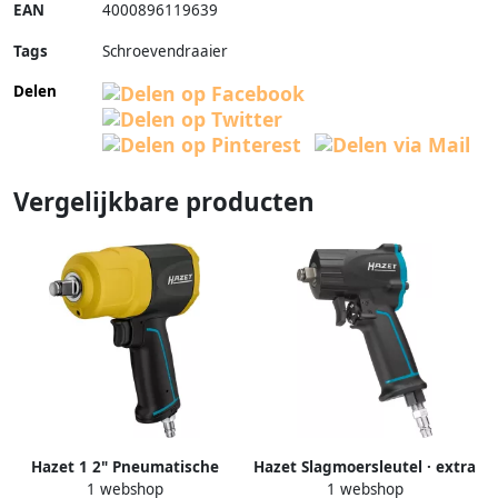
EAN
4000896119639
Tags
Schroevendraaier
Delen
Vergelijkbare producten
Hazet 1 2" Pneumatische
Hazet Slagmoersleutel · extra
1 webshop
1 webshop
Slagmoersleutel 9012SPC-2 ·
kort 9012M ·