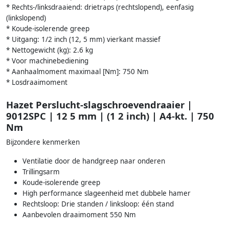
* Rechts-/linksdraaiend: drietraps (rechtslopend), eenfasig
(linkslopend)
* Koude-isolerende greep
* Uitgang: 1/2 inch (12, 5 mm) vierkant massief
* Nettogewicht (kg): 2.6 kg
* Voor machinebediening
* Aanhaalmoment maximaal [Nm]: 750 Nm
* Losdraaimoment
Hazet Perslucht-slagschroevendraaier |
9012SPC | 12 5 mm | (1 2 inch) | A4-kt. | 750
Nm
Bijzondere kenmerken
Ventilatie door de handgreep naar onderen
Trillingsarm
Koude-isolerende greep
High performance slageenheid met dubbele hamer
Rechtsloop: Drie standen / linksloop: één stand
Aanbevolen draaimoment 550 Nm