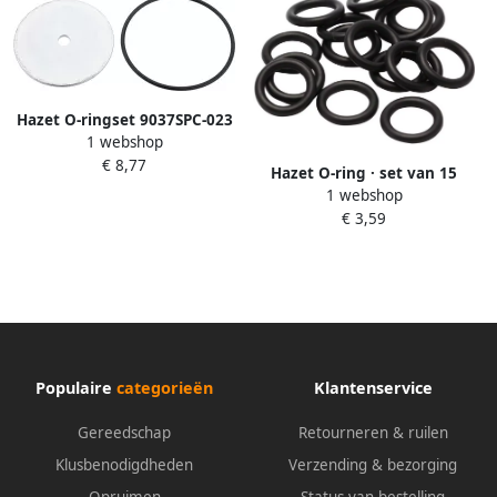
Hazet O-ringset 9037SPC-023
1 webshop
2
€ 8,77
Hazet O-ring · set van 15
1 webshop
stuks 9011MG-015 15
€ 3,59
Populaire
categorieën
Klantenservice
Gereedschap
Retourneren & ruilen
Klusbenodigdheden
Verzending & bezorging