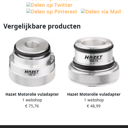
Vergelijkbare producten
Hazet Motorolie vuladapter
Hazet Motorolie vuladapter
1 webshop
1 webshop
198-18
198-19
€ 75,76
€ 48,99