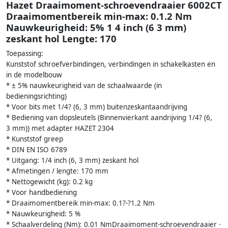
Hazet Draaimoment-schroevendraaier 6002CT
Draaimomentbereik min-max: 0.1.2 Nm
Nauwkeurigheid: 5% 1 4 inch (6 3 mm)
zeskant hol Lengte: 170
Toepassing:
Kunststof schroefverbindingen, verbindingen in schakelkasten en
in de modelbouw
* ± 5% nauwkeurigheid van de schaalwaarde (in
bedieningsrichting)
* Voor bits met 1/4? (6, 3 mm) buitenzeskantaandrijving
* Bediening van dopsleutels (Binnenvierkant aandrijving 1/4? (6,
3 mm)) met adapter HAZET 2304
* Kunststof greep
* DIN EN ISO 6789
* Uitgang: 1/4 inch (6, 3 mm) zeskant hol
* Afmetingen / lengte: 170 mm
* Nettogewicht (kg): 0.2 kg
* Voor handbediening
* Draaimomentbereik min-max: 0.1?-?1.2 Nm
* Nauwkeurigheid: 5 %
* Schaalverdeling (Nm): 0.01 NmDraaimoment-schroevendraaier ·