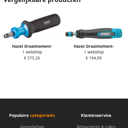
Hazet Draaimoment-
Hazet Draaimoment-
1 webshop
1 webshop
schroevendraaier 6003CT
schroevendraaier met
€ 575,26
€ 194,99
Draaimomentbereik min-
standaard greep 6004CT-12
max: 1 6 Nm
Draaimomentbereik min-
Nauwkeurigheid: 5% 1 4 inch
max: 0.2 1.2 Nm
(6 3 mm) zeskant hol Lengte:
Nauwkeurigheid: 6% 1 4 inch
230 mm
(6 3 mm)
Populaire
categorieën
Klantenservice
Gereedschap
Retourneren & ruilen