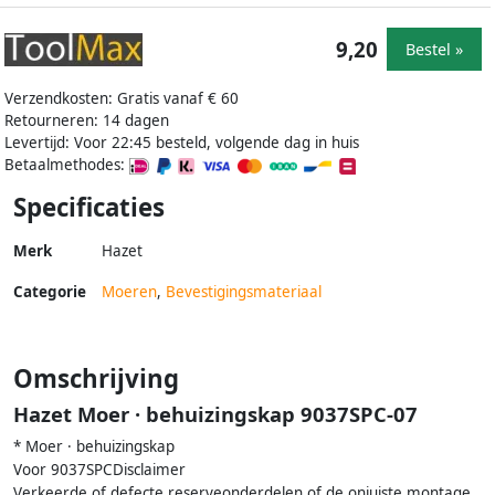
9,20
Bestel »
Verzendkosten: Gratis vanaf € 60
Retourneren: 14 dagen
Levertijd: Voor 22:45 besteld, volgende dag in huis
Betaalmethodes:
Specificaties
Merk
Hazet
Categorie
Moeren
,
Bevestigingsmateriaal
Omschrijving
Hazet Moer · behuizingskap 9037SPC-07
* Moer · behuizingskap
Voor 9037SPCDisclaimer
Verkeerde of defecte reserveonderdelen of de onjuiste montage