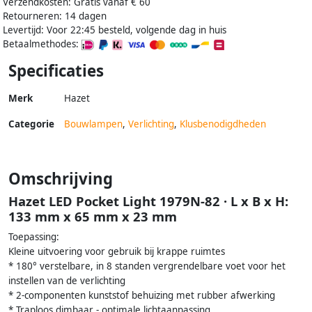
Verzendkosten: Gratis vanaf € 60
Retourneren: 14 dagen
Levertijd: Voor 22:45 besteld, volgende dag in huis
Betaalmethodes:
Specificaties
Merk
Hazet
Categorie
Bouwlampen
,
Verlichting
,
Klusbenodigdheden
Omschrijving
Hazet LED Pocket Light 1979N-82 · L x B x H:
133 mm x 65 mm x 23 mm
Toepassing:
Kleine uitvoering voor gebruik bij krappe ruimtes
* 180° verstelbare, in 8 standen vergrendelbare voet voor het
instellen van de verlichting
* 2-componenten kunststof behuizing met rubber afwerking
* Traploos dimbaar - optimale lichtaanpassing