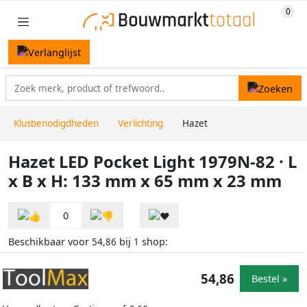
Klusbenodigdheden
Verlichting
Hazet
Hazet LED Pocket Light 1979N-82 · L
x B x H: 133 mm x 65 mm x 23 mm
0
Beschikbaar voor
bij
shop:
54,86
1
54,86
Bestel »