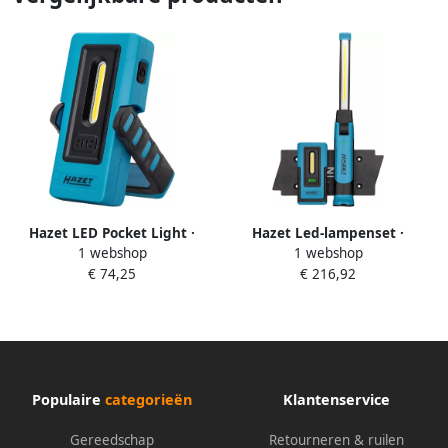
Hazet LED Pocket Light ·
Hazet Led-lampenset ·
1 webshop
1 webshop
wireless charging 1979W-82 ·
wireless charging 1979W1 3 ·
€ 74,25
€ 216,92
L x B x H: 133 mm x 65 mm x
3-delig
23 mm
Populaire
categorieën
Klantenservice
Gereedschap
Retourneren & ruilen