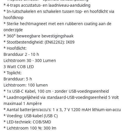
* 4-traps accustatus- en laadniveau-aanduiding
* In-/uitschakelen en schakelen tussen top- en hoofdlicht via
hoofdknop
* Sterke hechtmagneet met een rubberen coating aan de
onderzijde
* 360° beweegbare bevestigingshaak
* Stootbestendigheid: (EN62262): IK09
* Hoofdlicht:
Brandduur 2 - 10 h
Lichtstroom 30 - 300 Lumen
3 Watt COB LED
* Toplicht:
Brandduur: 5 h
Lichtstroom: 100 lumen
* 1x USB-C Kabel, 100 cm · zonder USB-voedingseenheid
* Laadmogelijkheid via standaard-USB-voedingseenheid 5 Volt
maximaal 1 Ampère
* Aantal batterijen/accu's: 1 x 3, 7 V 1200 mAH lithium-ion-accu
* Voeding: USB-kabel (USB C)
* LED-techniek: COB/SMD
* Lichtstroom 100 %: 300 lm