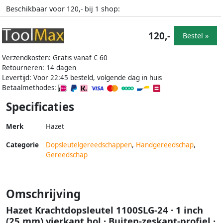
Beschikbaar voor
bij
shop:
120,-
1
120,-
Bestel »
Verzendkosten: Gratis vanaf € 60
Retourneren: 14 dagen
Levertijd: Voor 22:45 besteld, volgende dag in huis
Betaalmethodes:
Specificaties
Merk
Hazet
Categorie
Dopsleutelgereedschappen
,
Handgereedschap
,
Gereedschap
Omschrijving
Hazet Krachtdopsleutel 1100SLG-24 · 1 inch
(25 mm) vierkant hol · Buiten-zeskant-profiel ·