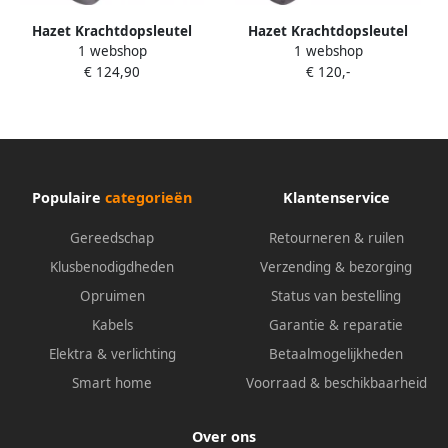
Hazet Krachtdopsleutel
Hazet Krachtdopsleutel
1 webshop
1 webshop
1100SLG-46 · 1 inch (25 mm)
1100SLG-27 · 1 inch (25 mm)
€ 124,90
€ 120,-
vierkant hol · Buiten-zeskant-
vierkant hol · Buiten-zeskant-
profiel · SW 46 mm
profiel · SW 27 mm
Populaire
categorieën
Klantenservice
Gereedschap
Retourneren & ruilen
Klusbenodigdheden
Verzending & bezorging
Opruimen
Status van bestelling
Kabels
Garantie & reparatie
Elektra & verlichting
Betaalmogelijkheden
Smart home
Voorraad & beschikbaarheid
Over ons