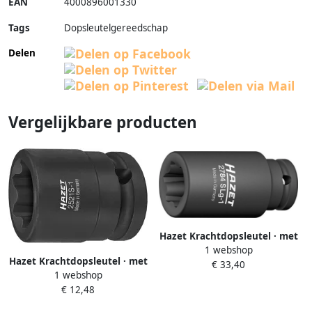
EAN
4000896001330
Tags
Dopsleutelgereedschap
Delen
Vergelijkbare producten
Hazet Krachtdopsleutel · met
1 webshop
speciaal profiel 2784SLG-1 · 1
Hazet Krachtdopsleutel · met
€ 33,40
2 inch (12 5 mm) vierkant hol
1 webshop
speciaal profiel 2521S-1 · 1 2
· Ribbelprofiel · 39 mm
€ 12,48
inch (12 5 mm) vierkant hol ·
Ribbelprofiel · Lengte: 40