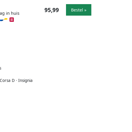
95,99
Bestel »
ag in huis
s
 Corsa D · Insignia