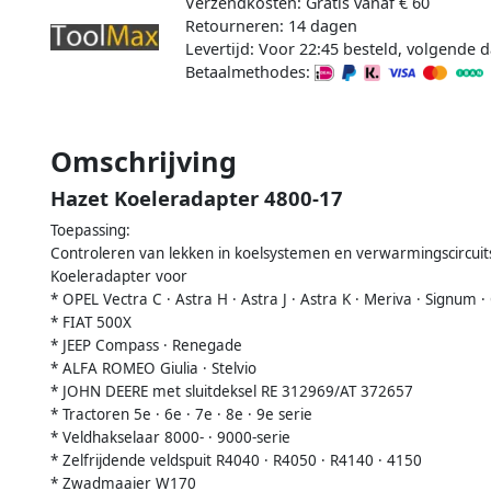
Verzendkosten: Gratis vanaf € 60
Retourneren: 14 dagen
Levertijd: Voor 22:45 besteld, volgende d
Betaalmethodes:
Omschrijving
Hazet Koeleradapter 4800-17
Toepassing:
Controleren van lekken in koelsystemen en verwarmingscircuit
Koeleradapter voor
* OPEL Vectra C · Astra H · Astra J · Astra K · Meriva · Signum ·
* FIAT 500X
* JEEP Compass · Renegade
* ALFA ROMEO Giulia · Stelvio
* JOHN DEERE met sluitdeksel RE 312969/AT 372657
* Tractoren 5e · 6e · 7e · 8e · 9e serie
* Veldhakselaar 8000- · 9000-serie
* Zelfrijdende veldspuit R4040 · R4050 · R4140 · 4150
* Zwadmaaier W170