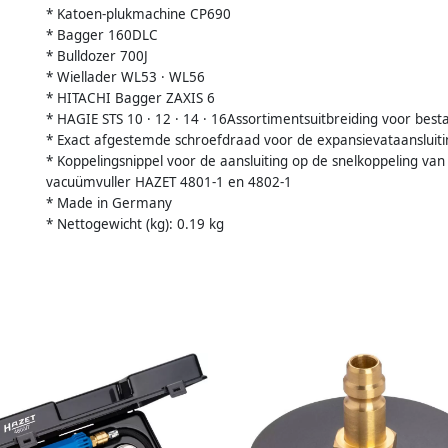
* Katoen-plukmachine CP690
* Bagger 160DLC
* Bulldozer 700J
* Wiellader WL53 · WL56
* HITACHI Bagger ZAXIS 6
* HAGIE STS 10 · 12 · 14 · 16Assortimentsuitbreiding voor be
* Exact afgestemde schroefdraad voor de expansievataansluiti
* Koppelingsnippel voor de aansluiting op de snelkoppeling v
vacuümvuller HAZET 4801-1 en 4802-1
* Made in Germany
* Nettogewicht (kg): 0.19 kg