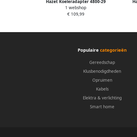
Hazet Koeleradapter 4800-29
Ha
1 webshop
€ 109,99
Populaire
categorieën
Gereedschap
Klusbenodigdheden
Opruimen
Kabels
Elektra & verlichting
Smart home