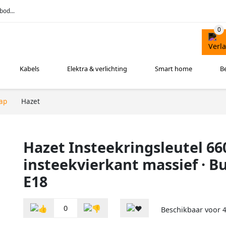
bod...
Kabels
Elektra & verlichting
Smart home
B
ap
Hazet
Hazet Insteekringsleutel 66
insteekvierkant massief · Bu
E18
0
Beschikbaar voor