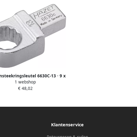
nsteekringsleutel 6630C-13 · 9 x
1 webshop
mm insteekvierkant massief ·
€ 48,02
waalfkant tractieprofiel · SW 13
mm
Klantenservice