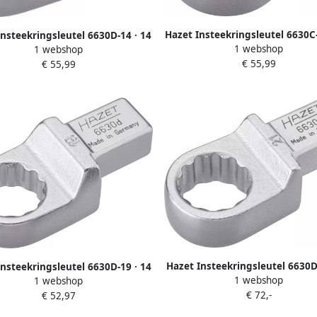
Hazet Insteekringsleutel 6630C-
nsteekringsleutel 6630D-14 · 14
1 webshop
12 mm insteekvierkant massi
1 webshop
 mm insteekvierkant massief ·
€ 55,99
Buitentwaalfkant tractieprofiel
€ 55,99
waalfkant tractieprofiel · SW 14
mm
mm
Hazet Insteekringsleutel 6630D
nsteekringsleutel 6630D-19 · 14
1 webshop
x 18 mm insteekvierkant mass
1 webshop
 mm insteekvierkant massief ·
€ 72,-
Buitentwaalfkant tractieprofiel
€ 52,97
waalfkant tractieprofiel · SW 19
mm
mm