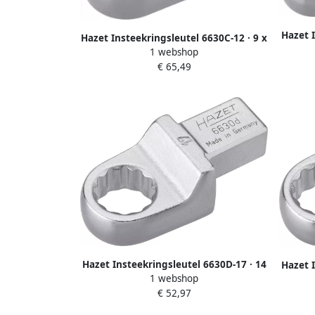
Hazet I
Hazet Insteekringsleutel 6630C-12 · 9 x
x 18
1 webshop
12 mm insteekvierkant massief ·
Buitent
€ 65,49
Buitentwaalfkant tractieprofiel · SW 12
mm
Hazet Insteekringsleutel 6630D-17 · 14
Hazet I
1 webshop
x 18 mm insteekvierkant massief ·
x 18
€ 52,97
Buitentwaalfkant tractieprofiel · SW 17
Buitent
mm