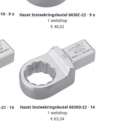
19 · 9 x
Hazet Insteekringsleutel 6630C-22 · 9 x
ef ·
1 webshop
12 mm insteekvierkant massief ·
 · SW 19
€ 48,02
Buitentwaalfkant tractieprofiel · SW 22
mm
Hazet Insteekringsleutel 6630D-22 · 14
-21 · 14
1 webshop
x 18 mm insteekvierkant massief ·
ief ·
€ 63,34
Buitentwaalfkant tractieprofiel · SW 22
 · SW 21
mm