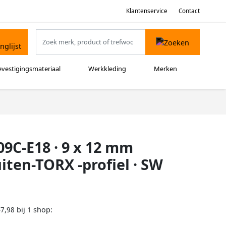
Klantenservice
Contact
evestigingsmateriaal
Werkkleding
Merken
09C-E18 · 9 x 12 mm
iten-TORX -profiel · SW
bij
shop:
47,98
1