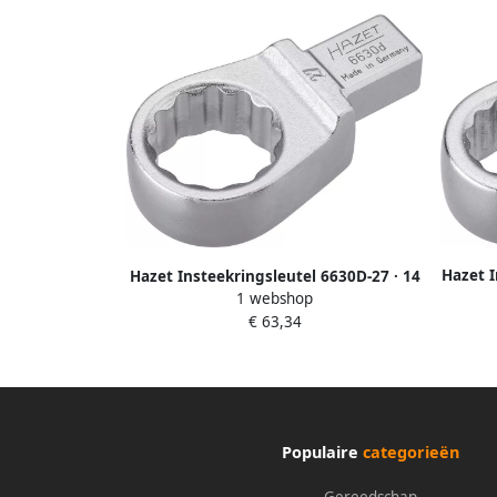
Hazet I
Hazet Insteekringsleutel 6630D-27 · 14
12 
1 webshop
x 18 mm insteekvierkant massief ·
Buitent
€ 63,34
Buitentwaalfkant tractieprofiel · SW 27
mm
Populaire
categorieën