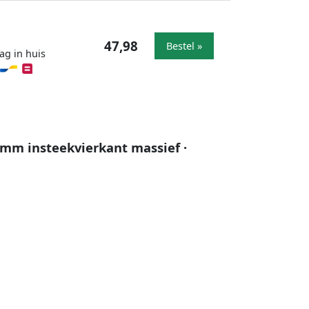
47,98
Bestel »
ag in huis
 mm insteekvierkant massief ·