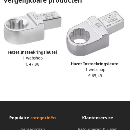
Vergelijkbare producten
Hazet Insteekringsleutel
1 webshop
6609C-E18 · 9 x 12 mm
Hazet Insteekringsleutel
€ 47,98
insteekvierkant massief ·
1 webshop
6630C-12 · 9 x 12 mm
Buiten-TORX -profiel · SW E18
€ 65,49
insteekvierkant massief ·
Buitentwaalfkant
tractieprofiel · SW 12 mm
Populaire
categorieën
Klantenservice
Gereedschap
Retourneren & ruilen