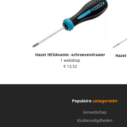
Hazet HEXAnamic -schroevendraaier
Hazet
1 webshop
802-PH1 · Kruiskop profiel PH · SW PH1
802-T
€ 13,52
Populaire
categorieën
Gereedschap
Klusbenodigdheden