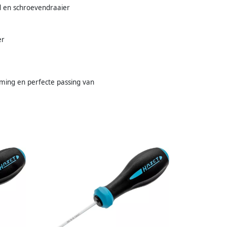
d en schroevendraaier
er
rming en perfecte passing van