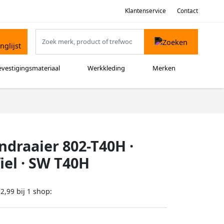
Klantenservice
Contact
evestigingsmateriaal
Werkkleding
Merken
draaier 802-T40H ·
iel · SW T40H
bij
shop:
22,99
1