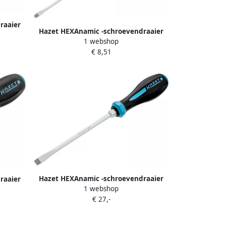
raaier
Hazet HEXAnamic -schroevendraaier
TORX -
1 webshop
802-30 · Sleufprofiel · SW 0 6 x 3 5 mm
€ 8,51
Hazet HEXAnamic -schroevendraaier
raaier
1 webshop
802-100 · Sleufprofiel · SW 1 6 x 10 mm
TORX -
€ 27,-