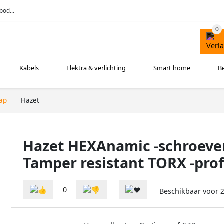
bod...
Kabels
Elektra & verlichting
Smart home
B
ap
Hazet
Hazet HEXAnamic -schroeven
Tamper resistant TORX -prof
0
Beschikbaar voor