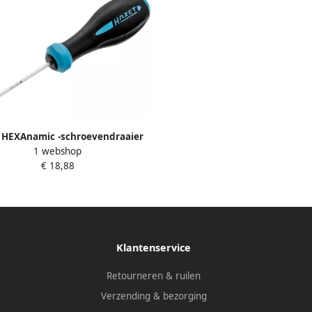
 HEXAnamic -schroevendraaier
1 webshop
10H · Tamper resistant TORX -
€ 18,88
profiel · SW T10H
Klantenservice
Retourneren & ruilen
Verzending & bezorging