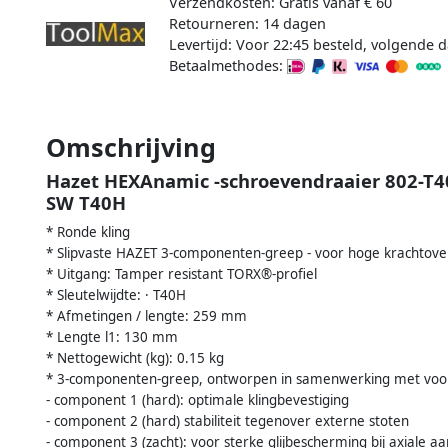
Verzendkosten: Gratis vanaf € 60
Retourneren: 14 dagen
Levertijd: Voor 22:45 besteld, volgende d
Betaalmethodes:
Omschrijving
Hazet HEXAnamic -schroevendraaier 802-T40H
SW T40H
* Ronde kling
* Slipvaste HAZET 3-componenten-greep - voor hoge krachtov
* Uitgang: Tamper resistant TORX®-profiel
* Sleutelwijdte: · T40H
* Afmetingen / lengte: 259 mm
* Lengte l1: 130 mm
* Nettogewicht (kg): 0.15 kg
* 3-componenten-greep, ontworpen in samenwerking met voor
- component 1 (hard): optimale klingbevestiging
- component 2 (hard) stabiliteit tegenover externe stoten
- component 3 (zacht): voor sterke glijbescherming bij axiale a