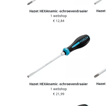
Hazet
Hazet HEXAnamic -schroevendraaier
1 webshop
802-4
802-PZ1 · Pozidriv-profiel PZ · SW PZ1
€ 12,84
Hazet
Hazet HEXAnamic -schroevendraaier
802-PH
1 webshop
802-65 · Sleufprofiel · SW 1 2 x 6 5 mm
€ 21,99