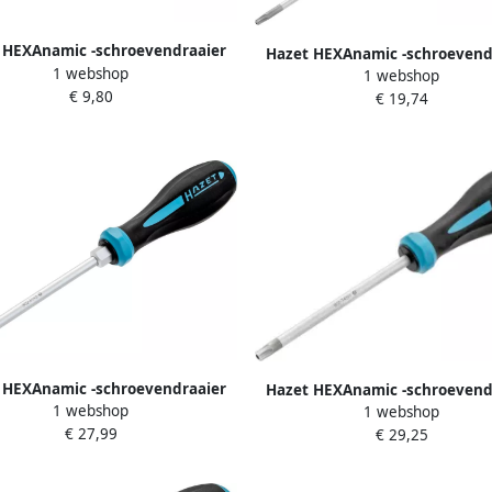
 HEXAnamic -schroevendraaier
Hazet HEXAnamic -schroevend
1 webshop
0 · Sleufprofiel · SW 0 8 x 4 mm
1 webshop
802-T15H · Tamper resistant 
€ 9,80
€ 19,74
profiel · SW T15H
 HEXAnamic -schroevendraaier
Hazet HEXAnamic -schroevend
1 webshop
3 · Kruiskop profiel PH · SW PH3
1 webshop
802-T45H · Tamper resistant 
€ 27,99
€ 29,25
profiel · SW T45H