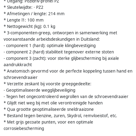
* Uitgang: Pozidriv-profiel PZ
* Sleutelwijdte: · PZ2
* Afmetingen / lengte: 214 mm
* Lengte l1: 100 mm
* Nettogewicht (kg): 0.1 kg
* 3-componenten-greep, ontworpen in samenwerking met
vooraanstaande arbeidsdeskundigen in Duitsland:
- component 1 (hard): optimale klingbevestiging
- component 2 (hard) stabiliteit tegenover externe stoten
- component 3 (zacht): voor sterke glijbescherming bij axiale
aandrukkracht
* Anatomisch gevormd voor de perfecte koppeling tussen hand en
schroevendraaier
* Verzette zeskant bij voorste greepgedeelte:
- Geoptimaliseerde wegglijbeveiliging
- Tegen het ongecontroleerd wegrollen van de schroevendraaier
* Glijdt niet weg bij met olie verontreinigde handen
* Qua grootte geoptimaliseerde sneldraaizone
* Bestand tegen benzine, zuren, Skydrol, remvloeistof, etc.
* Met grijs gecoate punten, voor een optimale
corrosiebescherming