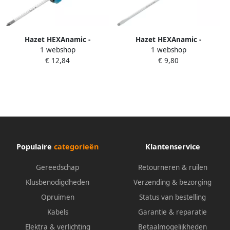
Hazet HEXAnamic -
Hazet HEXAnamic -
1 webshop
1 webshop
schroevendraaier 802-PZ1 ·
schroevendraaier 802-40 ·
€ 12,84
€ 9,80
Pozidriv-profiel PZ · SW PZ1
Sleufprofiel · SW 0 8 x 4 mm
Populaire
categorieën
Klantenservice
Gereedschap
Retourneren & ruilen
Klusbenodigdheden
Verzending & bezorging
Opruimen
Status van bestelling
Kabels
Garantie & reparatie
Elektra & verlichting
Betaalmogelijkheden