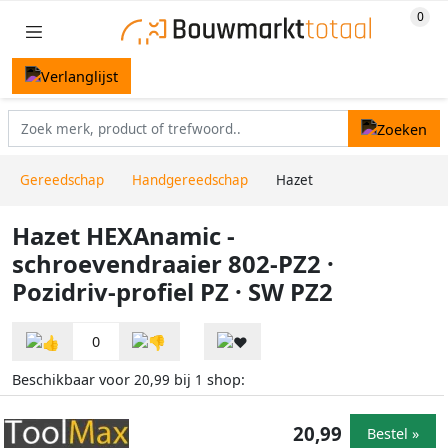
Gereedschap
Handgereedschap
Hazet
Hazet HEXAnamic -
schroevendraaier 802-PZ2 ·
Pozidriv-profiel PZ · SW PZ2
0
Beschikbaar voor
bij
shop:
20,99
1
20,99
Bestel »