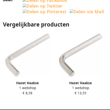
Vergelijkbare producten
Hazet Haakse
Hazet Haakse
1 webshop
1 webshop
schroevendraaier 2100-10 ·
schroevendraaier 2100-14 ·
€ 8,58
€ 13,55
Binnen-zeskant-profiel · SW
Binnen-zeskant-profiel · SW
10 mm
14 mm