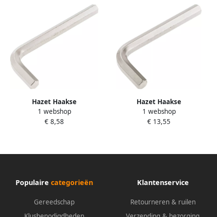
Hazet Haakse
Hazet Haakse
1 webshop
1 webshop
schroevendraaier 2100-10 ·
schroevendraaier 2100-14 ·
€ 8,58
€ 13,55
Binnen-zeskant-profiel · SW
Binnen-zeskant-profiel · SW
10 mm
14 mm
Populaire
categorieën
Klantenservice
Gereedschap
Retourneren & ruilen
Klusbenodigdheden
Verzending & bezorging