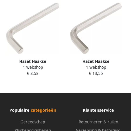
Hazet Haakse
Hazet Haakse
1 webshop
1 webshop
schroevendraaier 2100-10 ·
schroevendraaier 2100-14 ·
€ 8,58
€ 13,55
Binnen-zeskant-profiel · SW
Binnen-zeskant-profiel · SW
10 mm
14 mm
Populaire
categorieën
Klantenservice
Gereedschap
Retourneren & ruilen
Klusbenodigdheden
Verzending & bezorging