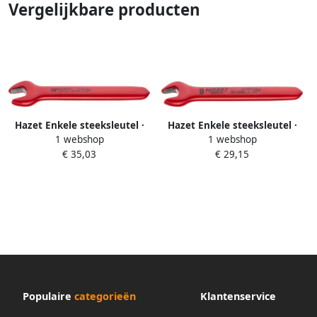
Vergelijkbare producten
Hazet Enkele steeksleutel ·
Hazet Enkele steeksleutel ·
1 webshop
1 webshop
geïsoleerd 450KV-16 · Buiten-
geïsoleerd 450KV-9 · Buiten-
€ 35,03
€ 29,15
zeskant-profiel · SW 16 mm
zeskant-profiel · SW 9 mm
Populaire
categorieën
Klantenservice