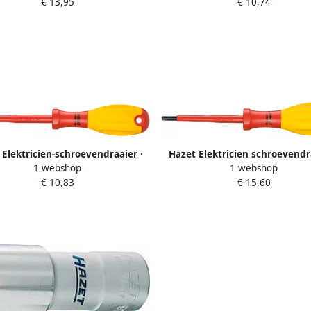
€ 13,95
€ 10,74
profiel · SW T20
0 6 x 3 5 mm
 Elektricien-schroevendraaier ·
Hazet Elektricien schroevendra
1 webshop
1 webshop
oleerd 810VDE-PH2 · Kruiskop
geïsoleerd 810VDE-T25 · Binnen
€ 10,83
€ 15,60
profiel PH · SW PH2
profiel · SW T25