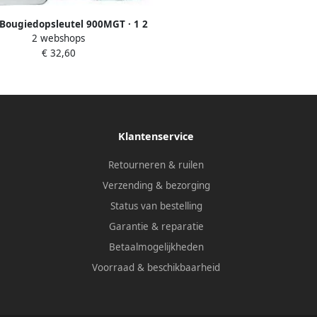
Bougiedopsleutel 900MGT · 1 2
2 webshops
12 5 mm) vierkant hol · Buiten-
€ 32,60
t-profiel · SW 20 8 mm · 13 16?
Klantenservice
Retourneren & ruilen
Verzending & bezorging
Status van bestelling
Garantie & reparatie
Betaalmogelijkheden
Voorraad & beschikbaarheid