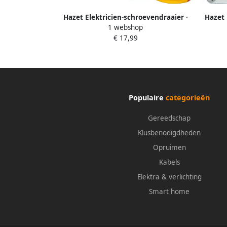
Hazet Elektricien-schroevendraaier ·
Hazet 
1 webshop
geïsoleerd 810VDE-40 · Sleufprofiel · SW
inch (
€ 17,99
0 8 x 4 mm
zeskan
Populaire
categorieën
Gereedschap
Klusbenodigdheden
Opruimen
Kabels
Elektra & verlichting
Smart home