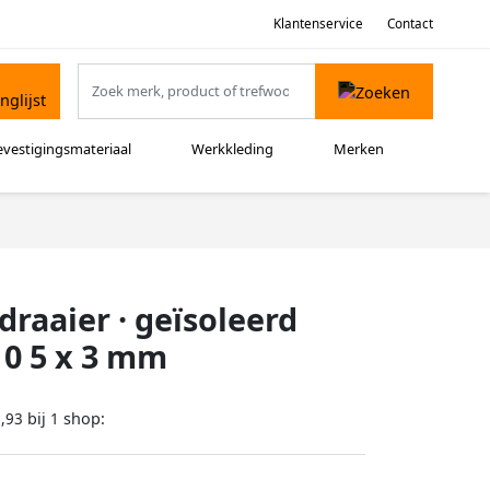
Klantenservice
Contact
evestigingsmateriaal
Werkkleding
Merken
raaier · geïsoleerd
W 0 5 x 3 mm
bij
shop:
,93
1