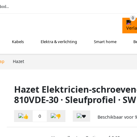
bod...
Kabels
Elektra & verlichting
Smart home
B
ap
Hazet
Hazet Elektricien-schroevend
810VDE-30 · Sleufprofiel · S
0
Beschikbaar voor
9