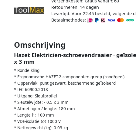
Verzendkosten: Gratis vanaf € 60
Retourneren: 14 dagen
Levertijd: Voor 22:45 besteld, volgende d
Betaalmethodes:
Omschrijving
Hazet Elektricien-schroevendraaier · geïsole
x 3 mm
* Ronde kling
* Ergonomische HAZET-2-componenten-greep (rood/geel)
* Oppervlak: punt gezwart, beschermend geïsoleerd
* IEC 60900:2018
* Uitgang: Sleufprofiel
* Sleutelwijdte: · 0.5 x 3 mm
* Afmetingen / lengte: 180 mm
* Lengte l1: 100 mm
* VDE-isolatie tot 1000 V
* Nettogewicht (kg): 0.03 kg