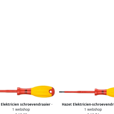
 Elektricien schroevendraaier ·
Hazet Elektricien-schroevendra
1 webshop
1 webshop
eerd 810VDE-T20 · Binnen-TORX -
geïsoleerd 810VDE-35 · Sleufprof