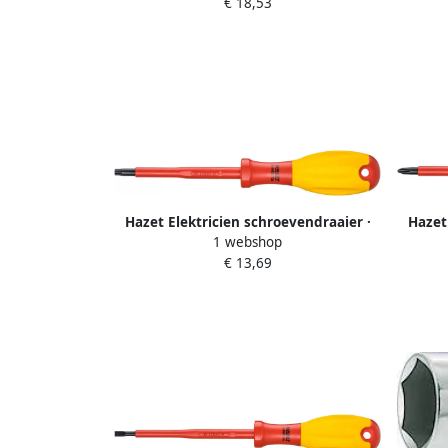
€ 18,53
profiel PH · SW PH3
Hazet Elektricien schroevendraaier ·
Hazet
1 webshop
geïsoleerd 810VDE-T30 · Binnen-TORX -
geïs
€ 13,69
profiel · SW T30