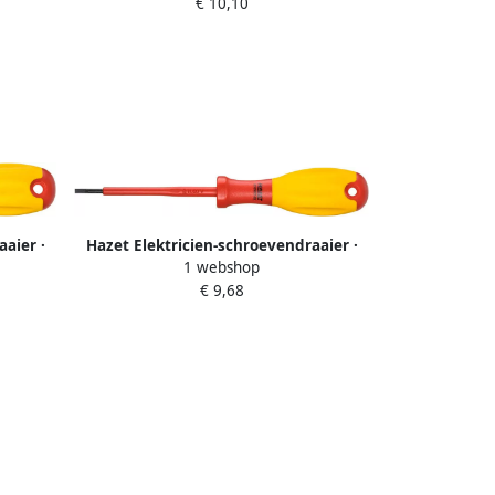
€ 10,10
profiel PH · SW PH1
aier ·
Hazet Elektricien-schroevendraaier ·
1 webshop
-TORX -
geïsoleerd 810VDE-25 · Sleufprofiel · SW
€ 9,68
0 4 x 2 5 mm