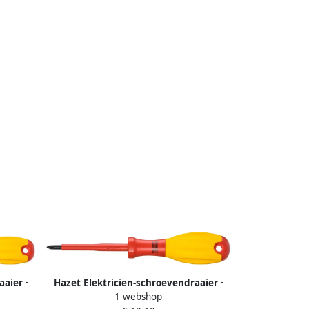
aier ·
Hazet Elektricien-schroevendraaier ·
1 webshop
iel · SW
geïsoleerd 810VDE-PH1 · Kruiskop