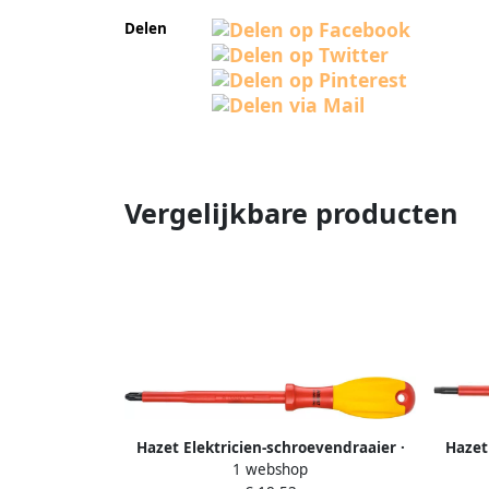
Delen
Vergelijkbare producten
Hazet Elektricien-schroevendraaier ·
Hazet
1 webshop
geïsoleerd 810VDE-PH3 · Kruiskop
geïsol