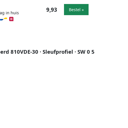
9,93
Bestel »
ag in huis
erd 810VDE-30 · Sleufprofiel · SW 0 5