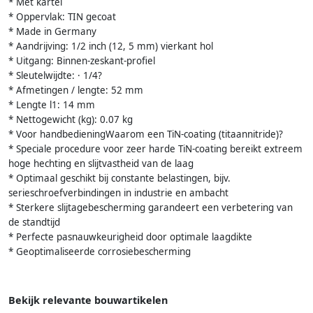
* Met kartel
* Oppervlak: TIN gecoat
* Made in Germany
* Aandrijving: 1/2 inch (12, 5 mm) vierkant hol
* Uitgang: Binnen-zeskant-profiel
* Sleutelwijdte: · 1/4?
* Afmetingen / lengte: 52 mm
* Lengte l1: 14 mm
* Nettogewicht (kg): 0.07 kg
* Voor handbedieningWaarom een TiN-coating (titaannitride)?
* Speciale procedure voor zeer harde TiN-coating bereikt extreem
hoge hechting en slijtvastheid van de laag
* Optimaal geschikt bij constante belastingen, bijv.
serieschroefverbindingen in industrie en ambacht
* Sterkere slijtagebescherming garandeert een verbetering van
de standtijd
* Perfecte pasnauwkeurigheid door optimale laagdikte
* Geoptimaliseerde corrosiebescherming
Bekijk relevante bouwartikelen