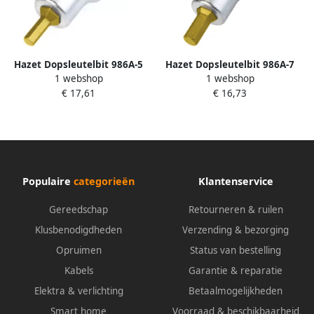
Hazet Dopsleutelbit 986A-5
Hazet Dopsleutelbit 986A-7
1 webshop
1 webshop
32 · 1 2 inch (12 5 mm)
32 · 1 2 inch (12 5 mm)
€ 17,61
€ 16,73
vierkant hol · Binnen-
vierkant hol · Binnen-
zeskant-profiel · SW 5 32?
zeskant-profiel · SW 7 32?
Populaire
categorieën
Klantenservice
Gereedschap
Retourneren & ruilen
Klusbenodigdheden
Verzending & bezorging
Opruimen
Status van bestelling
Kabels
Garantie & reparatie
Elektra & verlichting
Betaalmogelijkheden
Smart home
Voorraad & beschikbaarheid