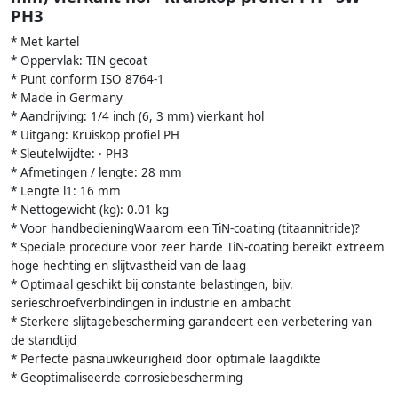
PH3
* Met kartel
* Oppervlak: TIN gecoat
* Punt conform ISO 8764-1
* Made in Germany
* Aandrijving: 1/4 inch (6, 3 mm) vierkant hol
* Uitgang: Kruiskop profiel PH
* Sleutelwijdte: · PH3
* Afmetingen / lengte: 28 mm
* Lengte l1: 16 mm
* Nettogewicht (kg): 0.01 kg
* Voor handbedieningWaarom een TiN-coating (titaannitride)?
* Speciale procedure voor zeer harde TiN-coating bereikt extreem
hoge hechting en slijtvastheid van de laag
* Optimaal geschikt bij constante belastingen, bijv.
serieschroefverbindingen in industrie en ambacht
* Sterkere slijtagebescherming garandeert een verbetering van
de standtijd
* Perfecte pasnauwkeurigheid door optimale laagdikte
* Geoptimaliseerde corrosiebescherming