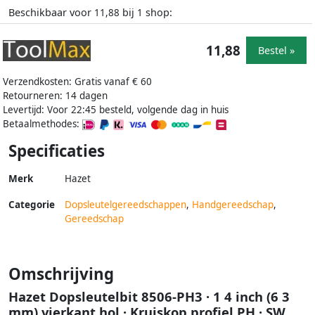
Beschikbaar voor
bij
shop:
11,88
1
11,88
Bestel »
Verzendkosten: Gratis vanaf € 60
Retourneren: 14 dagen
Levertijd: Voor 22:45 besteld, volgende dag in huis
Betaalmethodes:
Specificaties
Merk
Hazet
Categorie
Dopsleutelgereedschappen
,
Handgereedschap
,
Gereedschap
Omschrijving
Hazet Dopsleutelbit 8506-PH3 · 1 4 inch (6 3
mm) vierkant hol · Kruiskop profiel PH · SW