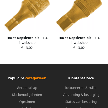
Hazet Dopsleutelbit | 1 4
Hazet Dopsleutelbit | 1 4
1 webshop
1 webshop
inch (6 3 mm) vierkant hol |
inch (6 3 mm) vierkant hol |
€ 13,02
€ 13,02
Binnen-zeskant-profiel | SW 5
Binnen-zeskant-profiel | SW 7
mm 8501-5
mm 8501-7
Populaire
categorieën
Klantenservice
Gereedschap
Retourneren & ruilen
Klusbenodigdheden
Verzending & bezorging
Opruimen
Status van bestelling