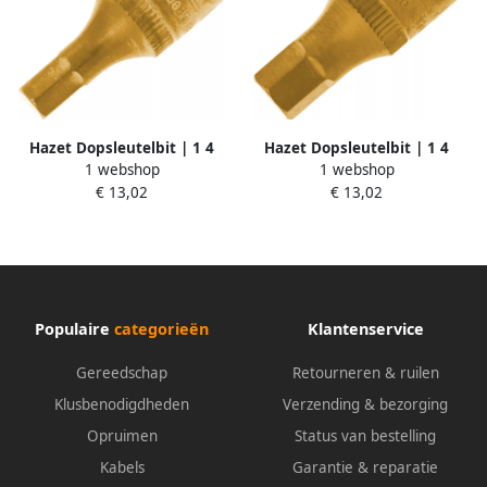
Hazet Dopsleutelbit | 1 4
Hazet Dopsleutelbit | 1 4
1 webshop
1 webshop
inch (6 3 mm) vierkant hol |
inch (6 3 mm) vierkant hol |
€ 13,02
€ 13,02
Binnen-zeskant-profiel | SW 5
Binnen-zeskant-profiel | SW 7
mm 8501-5
mm 8501-7
Populaire
categorieën
Klantenservice
Gereedschap
Retourneren & ruilen
Klusbenodigdheden
Verzending & bezorging
Opruimen
Status van bestelling
Kabels
Garantie & reparatie