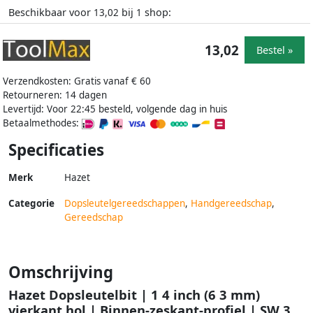
Beschikbaar voor
bij
shop:
13,02
1
13,02
Bestel »
Verzendkosten: Gratis vanaf € 60
Retourneren: 14 dagen
Levertijd: Voor 22:45 besteld, volgende dag in huis
Betaalmethodes:
Specificaties
Merk
Hazet
Categorie
Dopsleutelgereedschappen
,
Handgereedschap
,
Gereedschap
Omschrijving
Hazet Dopsleutelbit | 1 4 inch (6 3 mm)
vierkant hol | Binnen-zeskant-profiel | SW 3