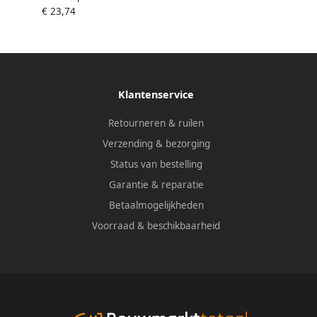
€ 23,74
twaalfkant tractieprofiel · SW 1
16?
Klantenservice
Retourneren & ruilen
Verzending & bezorging
Status van bestelling
Garantie & reparatie
Betaalmogelijkheden
Voorraad & beschikbaarheid