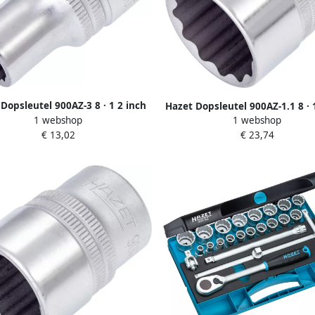
Dopsleutel 900AZ-3 8 · 1 2 inch
Hazet Dopsleutel 900AZ-1.1 8 · 
1 webshop
1 webshop
(12 5 mm) vierkant hol ·
(12 5 mm) vierkant hol ·
€ 13,02
€ 23,74
twaalfkant tractieprofiel · SW 3
Buitentwaalfkant tractieprofiel
8?
8?