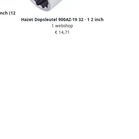
inch (12
alfkant
Hazet Dopsleutel 900AZ-19 32 · 1 2 inch
1 webshop
8
(12 5 mm) vierkant hol ·
€ 14,71
Buitentwaalfkant tractieprofiel · SW 19
32?