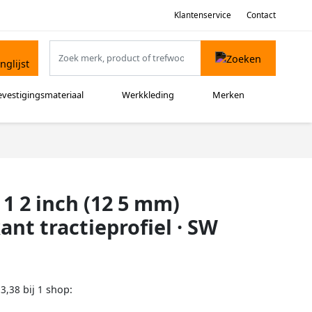
Klantenservice
Contact
evestigingsmateriaal
Werkkleding
Merken
 1 2 inch (12 5 mm)
ant tractieprofiel · SW
bij
shop:
13,38
1