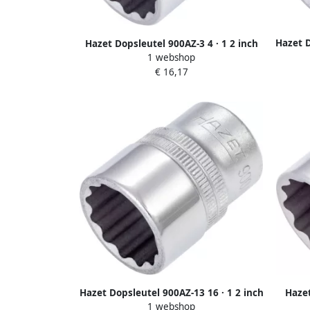
Hazet D
Hazet Dopsleutel 900AZ-3 4 · 1 2 inch
1 webshop
(12 5 mm) vierkant hol ·
€ 16,17
Buitent
Buitentwaalfkant tractieprofiel · SW 3
4?
Hazet Dopsleutel 900AZ-13 16 · 1 2 inch
Hazet
1 webshop
(12 5 mm) vierkant hol ·
in