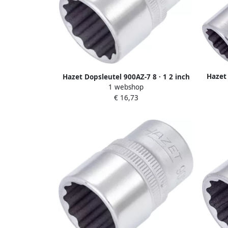
Hazet 
Hazet Dopsleutel 900AZ-7 8 · 1 2 inch
1 webshop
(12 5 mm) vierkant hol ·
€ 16,73
Buiten
Buitentwaalfkant tractieprofiel · SW 7
8?