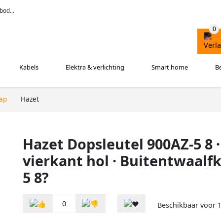
bod...
Kabels
Elektra & verlichting
Smart home
B
ap
Hazet
Hazet Dopsleutel 900AZ-5 8 ·
vierkant hol · Buitentwaalfk
5 8?
0
Beschikbaar voor