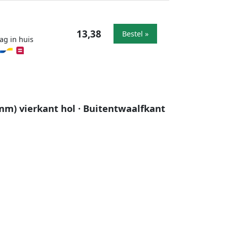
13,38
Bestel »
ag in huis
 mm) vierkant hol · Buitentwaalfkant