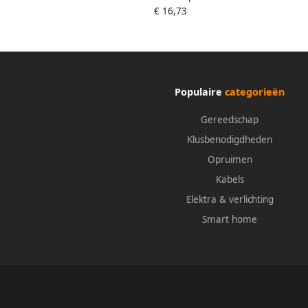
€ 16,73
Buitentwaalfkant tractieprofiel · SW 13
Buiten
16?
Populaire
categorieën
Gereedschap
Klusbenodigdheden
Opruimen
Kabels
Elektra & verlichting
Smart home