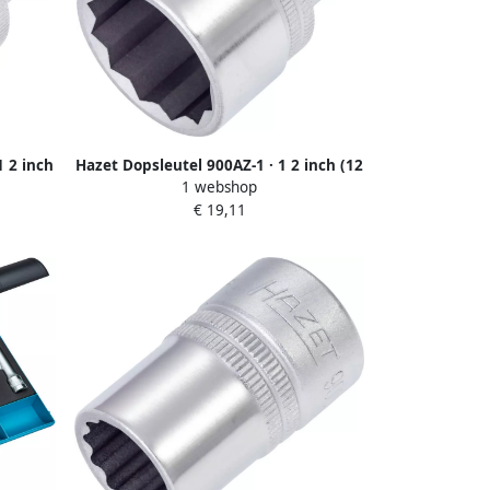
1 2 inch
Hazet Dopsleutel 900AZ-1 · 1 2 inch (12
1 webshop
5 mm) vierkant hol · Buitentwaalfkant
€ 19,11
 · SW 1
tractieprofiel · SW 1?