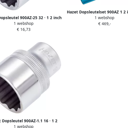
Hazet Dopsleutelset 900AZ 1 2 
1 webshop
opsleutel 900AZ-25 32 · 1 2 inch
5 mm) vierkant hol Buitentwa
1 webshop
€ 469,-
(12 5 mm) vierkant hol ·
tractieprofiel 23-delig 3?
€ 16,73
waalfkant tractieprofiel · SW 25
32?
 Dopsleutel 900AZ-1.1 16 · 1 2
1 webshop
ch (12 5 mm) vierkant hol ·