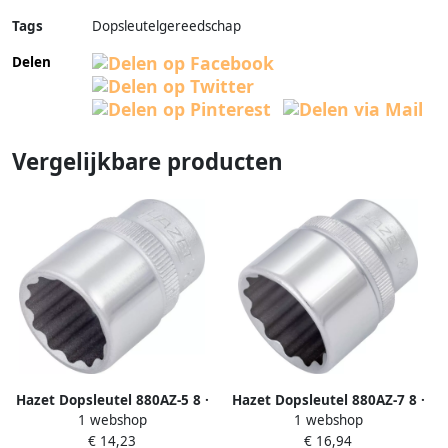
Tags
Dopsleutelgereedschap
Delen
Vergelijkbare producten
Hazet Dopsleutel 880AZ-5 8 ·
Hazet Dopsleutel 880AZ-7 8 ·
1 webshop
1 webshop
3 8 inch (10 mm) vierkant hol
3 8 inch (10 mm) vierkant hol
€ 14,23
€ 16,94
· Buitentwaalfkant
· Buitentwaalfkant