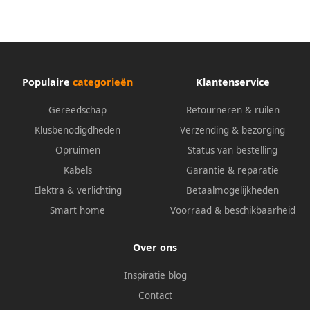
tractieprofiel · SW 5 8?
tractieprofiel · SW 7 8?
Populaire
categorieën
Klantenservice
Gereedschap
Retourneren & ruilen
Klusbenodigdheden
Verzending & bezorging
Opruimen
Status van bestelling
Kabels
Garantie & reparatie
Elektra & verlichting
Betaalmogelijkheden
Smart home
Voorraad & beschikbaarheid
Over ons
Inspiratie blog
Contact