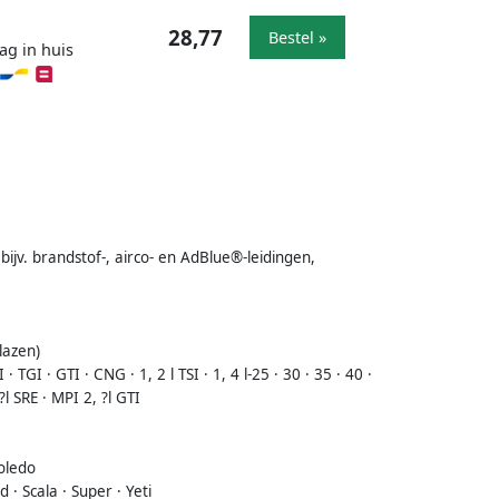
28,77
Bestel »
ag in huis
bijv. brandstof-, airco- en AdBlue®-leidingen,
lazen)
 TGI · GTI · CNG · 1, 2 l TSI · 1, 4 l-25 · 30 · 35 · 40 ·
?l SRE · MPI 2, ?l GTI
Toledo
 · Scala · Super · Yeti