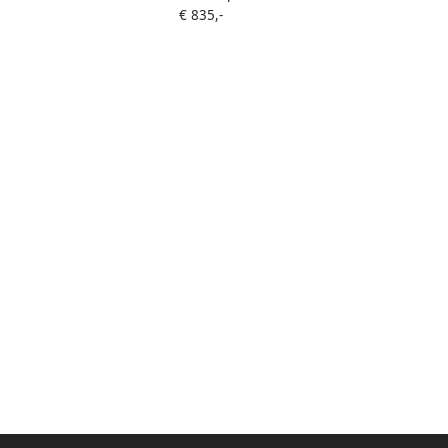
€ 835,-
[Nm]: 4100 Nm · 1 inch (25 mm)
vierkant massief · Krachtig slagwerk
met dubbele