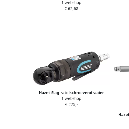
1 webshop
9040-4 6 · 6-delig
€ 62,68
Slagmoe
2 in
Hazet Slag ratelschroevendraaier
1 webshop
9021SR-1 · 3 8 inch (10 mm) vierkant
€ 275,-
massief · Lengte: 158 mm · Krachtig
slagwerk met dubbele hamer
Hazet
Losdra