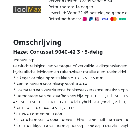
Verzendkosten: Gratis vanaf € 60
Retourneren: 14 dagen
Levertijd: Voor 22:45 besteld, volgende d
Betaalmethodes:
Omschrijving
Hazet Conusset 9040-42 3 · 3-delig
Toepassing:
Persluchtreiniging van verstopte of vervuilde leidingen/slangen 
hydraulische leidingen en ruitenwisserinstallatie en koelmiddel
* 3 kegelvormige opzetstukken ø 13 · 25 · 35 mm
* Aan te passen voor blaaspistool 9040-4
* Losmaken van vastzittende bobinestekkers (pneumatisch opb
* Demontage van de staafbobines bijv. op 1, 0 l · 1, 0 l TSI · TFSI ·
45 TSI · TFSI · TGI · CNG · GTE · Mild Hybrid · e-Hybrid 1, 6 l · 1, 
* AUDI A1 · A3 · A4 · A5 · Q2 · Q3
* CUPRA Formentor · León
* SEAT Alhambra · Arona · Ateca · Ibiza · León · Mii · Tarraco · 
* ŠKODA Citigo · Fabia · Kamiq · Karoq, · Kodiaq · Octavia · Rapid