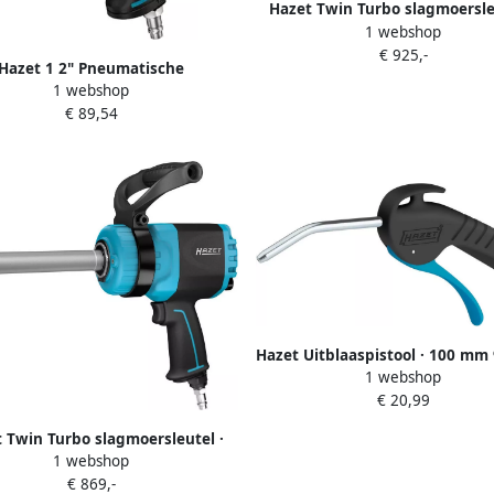
Hazet Twin Turbo slagmoersle
1 webshop
lange spindel 9014LGTT 
€ 925,-
Losdraaimoment maximaal [Nm
Hazet 1 2" Pneumatische
Nm | 1 inch (25 mm) vierkant 
1 webshop
rsleutel 9012SPC-2 · 850 Nm · 1
| L x B x H: 424
€ 89,54
ch (12 5 mm) vierkant massief
Hazet Uitblaaspistool · 100 mm
1 webshop
· Lengte: 247 mm
€ 20,99
 Twin Turbo slagmoersleutel ·
1 webshop
lange spindel 9013LGTT ·
€ 869,-
aimoment maximaal [Nm]: 3800