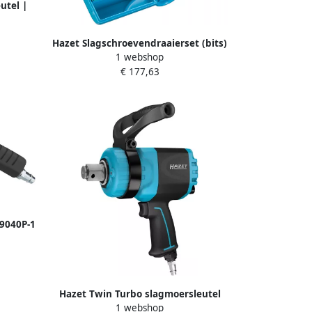
utel |
|
]: 3850
Hazet Slagschroevendraaierset (bits)
massief
1 webshop
2272 23N | 5 16 inch (8 mm) zeskant
€ 177,63
massief | Kruiskop profiel PH Binnen-
zeskant-profiel Sleufprofiel
 9040P-1
Hazet Twin Turbo slagmoersleutel
1 webshop
9014TT · Losdraaimoment maximaal