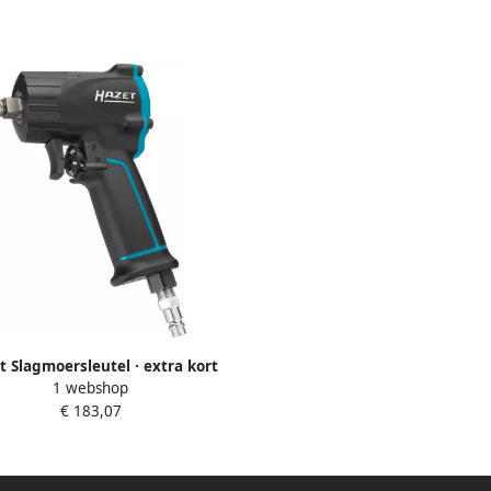
4 inch (20 mm) vierkant massief
· Krachtig
t Slagmoersleutel · extra kort
1 webshop
M · Losdraaimoment maximaal
€ 183,07
 1100 Nm · 1 2 inch (12 5 mm)
vierkant massief · Jumbo-
hamerslagwerk