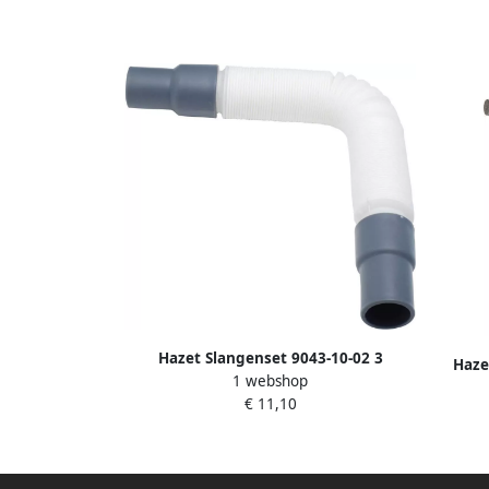
Nm · 3 
Hazet Slangenset 9043-10-02 3
Haze
1 webshop
9012
€ 11,10
[Nm]: