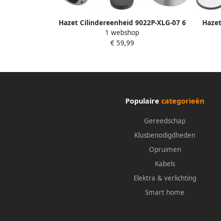
Hazet Cilindereenheid 9022P-XLG-07 6
Hazet
1 webshop
€ 59,99
Populaire
categorieën
Gereedschap
Klusbenodigdheden
Opruimen
Kabels
Elektra & verlichting
Smart home